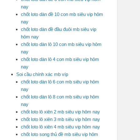
nay
chốt loto dàn đề 10 con mb siêu vip hôm
nay
chốt loto dàn đề đầu đuôi mb siêu vip
hôm nay
chốt loto dàn lô 10 con mb siêu vip hôm
nay
chốt loto dàn lô 4 con mb siêu vip hôm
nay
Soi cầu chính xác mb víp
chốt loto dàn lô 6 con mb siêu vip hôm
nay
chốt loto dàn lô 8 con mb siêu vip hôm
nay
chốt loto lô xiên 2 mb siêu vip hôm nay
chốt loto lô xiên 3 mb siêu vip hôm nay
chốt loto lô xiên 4 mb siêu vip hôm nay
chốt loto song thủ đề mb siêu vip hôm