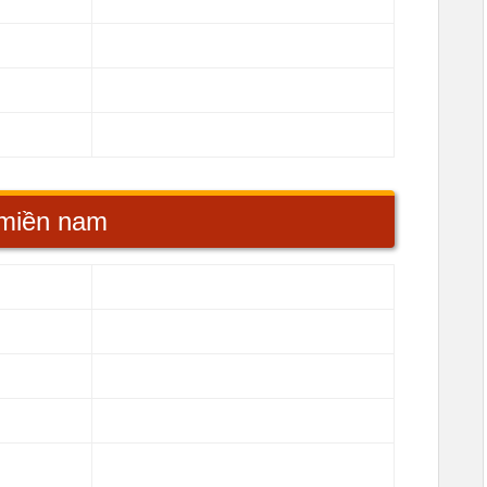
 miền nam