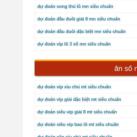
dự đoán song thủ lô mn siêu chuẩn
dự đoán đầu đuôi giải 8 mn siêu chuẩn
dự đoán đầu đuôi đặc biệt mn siêu chuẩn
dự đoán vip lô 3 số mn siêu chuẩn
ăn số 
dự đoán vip xỉu chủ mt siêu chuẩn
dự đoán vip giải đặc biệt mt siêu chuẩn
dự đoán siêu vip giải 8 mt siêu chuẩn
dự đoán siêu vip bao lô mt siêu chuẩn
dự đoán cặp xỉu chủ mt siêu chuẩn