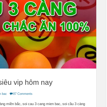
siêu vip hôm nay
n bac
87 Comments
càng miền bắc, soi cau 3 cang mien bac, soi cầu 3 càng