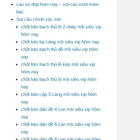
cau so dep hom nay – soi cau xstd mien
bac
Soi cầu chính xác mb
chốt loto bạch thủ lô 2 nháy mb siêu vip
hôm nay
chốt loto ba càng mb siêu vip hôm nay
chốt loto bạch thủ đề mb siêu vip hôm
nay
chốt loto bạch thủ lô kép mb siêu vip
hôm nay
chốt loto bạch thủ lô mb siêu vip hôm
nay
chốt loto cặp 3 càng mb siêu vip hôm
nay
chốt loto dàn đề 4 con mb siêu vip hôm
nay
chốt loto dàn đề 6 con mb siêu vip hôm
nay
chốt loto dàn đề 8 con mb siêu vip hôm