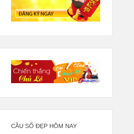
CẦU SỐ ĐẸP HÔM NAY