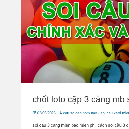
chốt loto cặp 3 càng mb 
Posted
Author
02/06/2026
cau so dep hom nay - soi cau xstd mie
on
soi cau 3 cang mien bac mien phi, cách soi cầu 3 