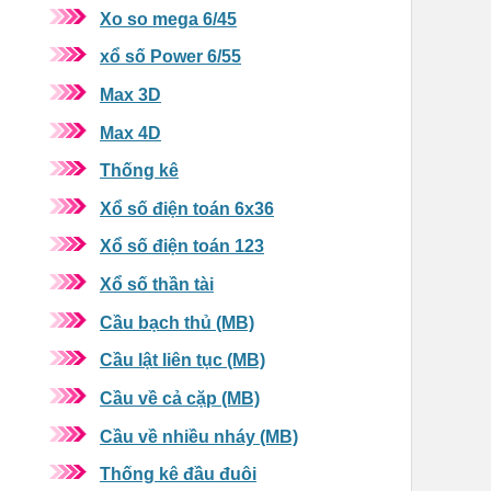
Xo so mega 6/45
xổ số Power 6/55
Max 3D
Max 4D
Thống kê
Xổ số điện toán 6x36
Xổ số điện toán 123
Xổ số thần tài
Cầu bạch thủ (MB)
Cầu lật liên tục (MB)
Cầu về cả cặp (MB)
Cầu về nhiều nháy (MB)
Thống kê đầu đuôi