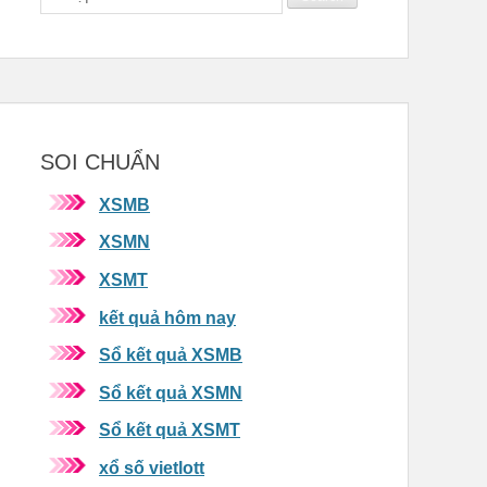
SOI CHUẨN
XSMB
XSMN
XSMT
kết quả hôm nay
Sổ kết quả XSMB
Sổ kết quả XSMN
Sổ kết quả XSMT
xổ số vietlott