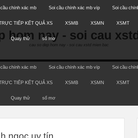
 cầu chính xác mb
Soi cầu chính xác mb víp
Soi cầu chín
TRỰC TIẾP KẾT QUẢ XS
XSMB
XSMN
XSMT
p hom nay - soi cau xst
Quay thử
sổ mơ
cau so dep hom nay - soi cau xstd mien bac
 cầu chính xác mb
Soi cầu chính xác mb víp
Soi cầu chín
TRỰC TIẾP KẾT QUẢ XS
XSMB
XSMN
XSMT
Quay thử
sổ mơ
h ngọc uy tín