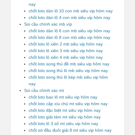
nay
chốt loto dàn lô 10 con mb siêu vip hôm nay
chốt loto dàn lô 4 con mb siêu vip hôm nay
Soi cầu chính xác mb víp
chốt loto dàn lô 6 con mb siêu vip hôm nay
chốt loto dàn lô 8 con mb siêu vip hôm nay
chốt loto lô xiên 2 mb siêu vip hôm nay
chốt loto lô xiên 3 mb siêu vip hôm nay
chốt loto lô xiên 4 mb siêu vip hôm nay
chốt loto song thủ đề mb siêu vip hôm nay
chốt loto song thủ lô mb siêu vip hôm nay
chốt loto song thủ lô kép mb siêu vip hôm
nay
Soi cầu chính xác mt
chốt loto bao lô mt siêu vip hôm nay
chốt loto cặp xíu chủ mt siêu vip hôm nay
chốt loto đặc biệt mt siêu vip hôm nay
chốt loto giải tám mt siêu vip hôm nay
chốt loto lô 3 số mt siêu vip hôm nay
chốt sớ đầu đuôi giải 8 mt siêu vip hôm nay