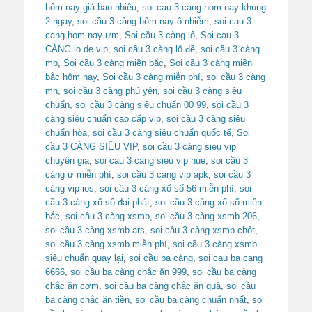
hôm nay giá bao nhiêu
,
soi cau 3 cang hom nay khung
2 ngay
,
soi cầu 3 càng hôm nay ô nhiễm
,
soi cau 3
cang hom nay ưm
,
Soi cầu 3 càng lô
,
Soi cau 3
CÀNG lo de vip
,
soi cầu 3 càng lô đề
,
soi cầu 3 càng
mb
,
Soi cầu 3 càng miền bắc
,
Soi cầu 3 càng miền
bắc hôm nay
,
Soi cầu 3 càng miễn phí
,
soi cầu 3 càng
mn
,
soi cầu 3 càng phú yên
,
soi cầu 3 càng siêu
chuẩn
,
soi cầu 3 càng siêu chuẩn 00 99
,
soi cầu 3
càng siêu chuẩn cao cấp vip
,
soi cầu 3 càng siêu
chuẩn hòa
,
soi cầu 3 càng siêu chuẩn quốc tế
,
Soi
cầu 3 CÀNG SIÊU VIP
,
soi cầu 3 càng sieu vip
chuyên gia
,
soi cau 3 cang sieu vip hue
,
soi cầu 3
càng ư miễn phí
,
soi cầu 3 càng vip apk
,
soi cầu 3
càng vip ios
,
soi cầu 3 càng xổ số 56 miễn phí
,
soi
cầu 3 càng xổ số đại phát
,
soi cầu 3 càng xổ số miền
bắc
,
soi cầu 3 càng xsmb
,
soi cầu 3 càng xsmb 206
,
soi cầu 3 càng xsmb ars
,
soi cầu 3 càng xsmb chốt
,
soi cầu 3 càng xsmb miễn phí
,
soi cầu 3 càng xsmb
siêu chuẩn quay lại
,
soi cầu ba càng
,
soi cau ba cang
6666
,
soi cầu ba càng chắc ăn 999
,
soi cầu ba càng
chắc ăn cơm
,
soi cầu ba càng chắc ăn quả
,
soi cầu
ba càng chắc ăn tiền
,
soi cầu ba càng chuẩn nhất
,
soi