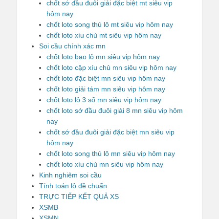
chốt sớ đầu đuôi giải đặc biệt mt siêu vip
hôm nay
chốt loto song thủ lô mt siêu vip hôm nay
chốt loto xíu chủ mt siêu vip hôm nay
Soi cầu chính xác mn
chốt loto bao lô mn siêu vip hôm nay
chốt loto cặp xíu chủ mn siêu vip hôm nay
chốt loto đặc biệt mn siêu vip hôm nay
chốt loto giải tám mn siêu vip hôm nay
chốt loto lô 3 số mn siêu vip hôm nay
chốt loto sớ đầu đuôi giải 8 mn siêu vip hôm
nay
chốt sớ đầu đuôi giải đặc biệt mn siêu vip
hôm nay
chốt loto song thủ lô mn siêu vip hôm nay
chốt loto xíu chủ mn siêu vip hôm nay
Kinh nghiêm soi cầu
Tính toán lô đề chuẩn
TRỰC TIẾP KẾT QUẢ XS
XSMB
XSMN