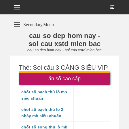
Menu
Show
Heade
Sideb
Conte
Secondary Menu
cau so dep hom nay -
soi cau xstd mien bac
cau so dep hom nay - soi cau xstd mien bac
Thẻ:
Soi cầu 3 CÀNG SIÊU VIP
ăn số cao cấp
chốt số bạch thủ lô mb
siêu chuẩn
chốt số bạch thủ lô 2
nháy mb siêu chuẩn
chốt số song thủ lô mb