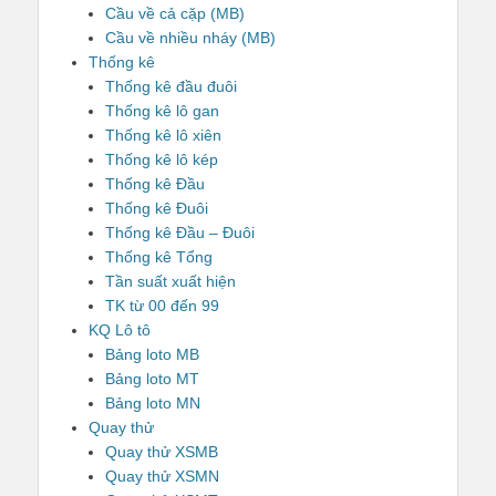
Cầu về cả cặp (MB)
Cầu về nhiều nháy (MB)
Thống kê
Thống kê đầu đuôi
Thống kê lô gan
Thống kê lô xiên
Thống kê lô kép
Thống kê Đầu
Thống kê Đuôi
Thống kê Đầu – Đuôi
Thống kê Tổng
Tần suất xuất hiện
TK từ 00 đến 99
KQ Lô tô
Bảng loto MB
Bảng loto MT
Bảng loto MN
Quay thử
Quay thử XSMB
Quay thử XSMN