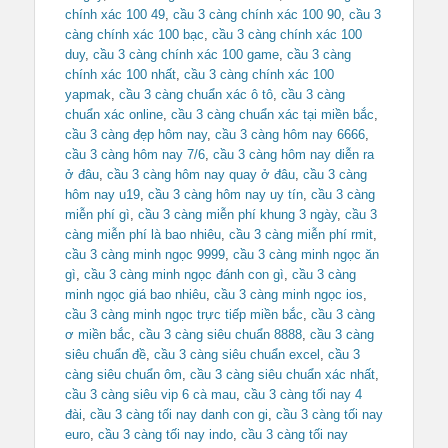
chính xác 100 49
,
cầu 3 càng chính xác 100 90
,
cầu 3
càng chính xác 100 bạc
,
cầu 3 càng chính xác 100
duy
,
cầu 3 càng chính xác 100 game
,
cầu 3 càng
chính xác 100 nhất
,
cầu 3 càng chính xác 100
yapmak
,
cầu 3 càng chuẩn xác ô tô
,
cầu 3 càng
chuẩn xác online
,
cầu 3 càng chuẩn xác tại miền bắc
,
cầu 3 càng đẹp hôm nay
,
cầu 3 càng hôm nay 6666
,
cầu 3 càng hôm nay 7/6
,
cầu 3 càng hôm nay diễn ra
ở đâu
,
cầu 3 càng hôm nay quay ở đâu
,
cầu 3 càng
hôm nay u19
,
cầu 3 càng hôm nay uy tín
,
cầu 3 càng
miễn phí gì
,
cầu 3 càng miễn phí khung 3 ngày
,
cầu 3
càng miễn phí là bao nhiêu
,
cầu 3 càng miễn phí rmit
,
cầu 3 càng minh ngọc 9999
,
cầu 3 càng minh ngọc ăn
gì
,
cầu 3 càng minh ngọc đánh con gì
,
cầu 3 càng
minh ngọc giá bao nhiêu
,
cầu 3 càng minh ngọc ios
,
cầu 3 càng minh ngọc trực tiếp miền bắc
,
cầu 3 càng
ơ miền bắc
,
cầu 3 càng siêu chuẩn 8888
,
cầu 3 càng
siêu chuẩn đề
,
cầu 3 càng siêu chuẩn excel
,
cầu 3
càng siêu chuẩn ôm
,
cầu 3 càng siêu chuẩn xác nhất
,
cầu 3 càng siêu vip 6 cà mau
,
cầu 3 càng tối nay 4
đài
,
cầu 3 càng tối nay danh con gi
,
cầu 3 càng tối nay
euro
,
cầu 3 càng tối nay indo
,
cầu 3 càng tối nay