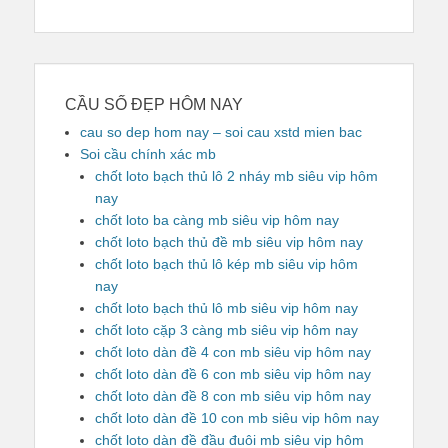
CẦU SỐ ĐẸP HÔM NAY
cau so dep hom nay – soi cau xstd mien bac
Soi cầu chính xác mb
chốt loto bạch thủ lô 2 nháy mb siêu vip hôm
nay
chốt loto ba càng mb siêu vip hôm nay
chốt loto bạch thủ đề mb siêu vip hôm nay
chốt loto bạch thủ lô kép mb siêu vip hôm
nay
chốt loto bạch thủ lô mb siêu vip hôm nay
chốt loto cặp 3 càng mb siêu vip hôm nay
chốt loto dàn đề 4 con mb siêu vip hôm nay
chốt loto dàn đề 6 con mb siêu vip hôm nay
chốt loto dàn đề 8 con mb siêu vip hôm nay
chốt loto dàn đề 10 con mb siêu vip hôm nay
chốt loto dàn đề đầu đuôi mb siêu vip hôm