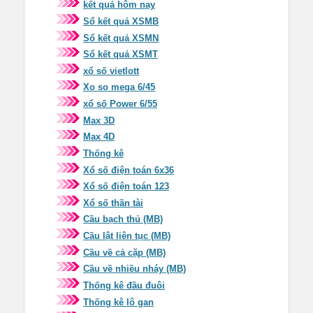
kết quả hôm nay
Sổ kết quả XSMB
Sổ kết quả XSMN
Sổ kết quả XSMT
xổ số vietlott
Xo so mega 6/45
xổ số Power 6/55
Max 3D
Max 4D
Thống kê
Xổ số điện toán 6x36
Xổ số điện toán 123
Xổ số thần tài
Cầu bạch thủ (MB)
Cầu lật liên tục (MB)
Cầu về cả cặp (MB)
Cầu về nhiều nháy (MB)
Thống kê đầu đuôi
Thống kê lô gan