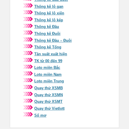
Thống kê lô gan
Thống kê lô xiên
Thống kê lô kép
Thống kê Đầu
Thống kê Đuôi
Thống kê Đầu – Đuôi
Thống kê Tổng
Tần suất xuất hiện
TK từ 00 đến 99
Loto miền Bắc
Loto miền Nam
Loto miền Trung
Quay thử XSMB
Quay thử XSMN
Quay thử XSMT
Quay thử Vietlott
Sổ mơ