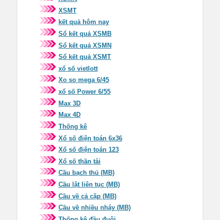
XSMT
kết quả hôm nay
Sổ kết quả XSMB
Sổ kết quả XSMN
Sổ kết quả XSMT
xổ số vietlott
Xo so mega 6/45
xổ số Power 6/55
Max 3D
Max 4D
Thống kê
Xổ số điện toán 6x36
Xổ số điện toán 123
Xổ số thần tài
Cầu bạch thủ (MB)
Cầu lật liên tục (MB)
Cầu về cả cặp (MB)
Cầu về nhiều nháy (MB)
Thống kê đầu đuôi