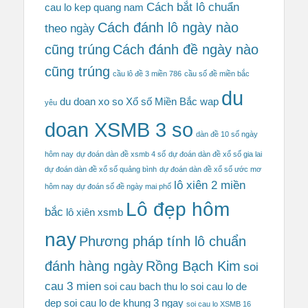
Cách bắt lô chuẩn
cau lo kep quang nam
Cách đánh lô ngày nào
theo ngày
cũng trúng
Cách đánh đề ngày nào
cũng trúng
cầu lô đề 3 miền 786
cầu số đề miền bắc
du
du doan xo so Xổ số Miền Bắc wap
yêu
doan XSMB 3 so
dàn đề 10 số ngày
hôm nay
dự đoán dàn đề xsmb 4 số
dự đoán dàn đề xổ số gia lai
dự đoán dàn đề xổ số quảng bình
dự đoán dàn đề xổ số ước mơ
lô xiên 2 miền
hôm nay
dự đoán số đề ngày mai phố
Lô đẹp hôm
bắc
lô xiên xsmb
nay
Phương pháp tính lô chuẩn
đánh hàng ngày
Rồng Bạch Kim
soi
cau 3 mien
soi cau bach thu lo
soi cau lo de
dep
soi cau lo de khung 3 ngay
soi cau lo XSMB 16