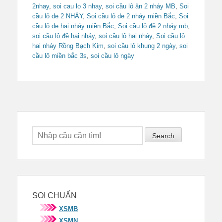
2nhay
,
soi cau lo 3 nhay
,
soi cầu lô ăn 2 nháy MB
,
Soi
cầu lô de 2 NHÁY
,
Soi cầu lô de 2 nháy miền Bắc
,
Soi
cầu lô de hai nháy miền Bắc
,
Soi cầu lô đề 2 nháy mb
,
soi cầu lô đề hai nháy
,
soi cầu lô hai nháy
,
Soi cầu lô
hai nháy Rồng Bạch Kim
,
soi cầu lô khung 2 ngày
,
soi
cầu lô miền bắc 3s
,
soi cầu lô ngày
Search
SOI CHUẨN
XSMB
XSMN