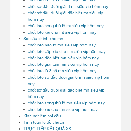
chốt sớ đầu đuôi giải 8 mt siêu vip hôm nay
chốt sớ đầu đuôi giải đặc biệt mt siêu vip
hôm nay
chốt loto song thủ lô mt siêu vip hôm nay
chốt loto xíu chủ mt siêu vip hôm nay
Soi cầu chính xác mn
chốt loto bao lô mn siêu vip hôm nay
chốt loto cặp xíu chủ mn siêu vip hôm nay
chốt loto đặc biệt mn siêu vip hôm nay
chốt loto giải tám mn siêu vip hôm nay
chốt loto lô 3 số mn siêu vip hôm nay
chốt loto sớ đầu đuôi giải 8 mn siêu vip hôm
nay
chốt sớ đầu đuôi giải đặc biệt mn siêu vip
hôm nay
chốt loto song thủ lô mn siêu vip hôm nay
chốt loto xíu chủ mn siêu vip hôm nay
Kinh nghiêm soi cầu
Tính toán lô đề chuẩn
TRỰC TIẾP KẾT QUẢ XS