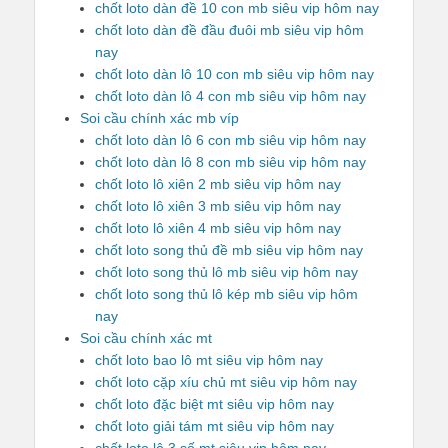
chốt loto dàn đề 10 con mb siêu vip hôm nay
chốt loto dàn đề đầu đuôi mb siêu vip hôm
nay
chốt loto dàn lô 10 con mb siêu vip hôm nay
chốt loto dàn lô 4 con mb siêu vip hôm nay
Soi cầu chính xác mb víp
chốt loto dàn lô 6 con mb siêu vip hôm nay
chốt loto dàn lô 8 con mb siêu vip hôm nay
chốt loto lô xiên 2 mb siêu vip hôm nay
chốt loto lô xiên 3 mb siêu vip hôm nay
chốt loto lô xiên 4 mb siêu vip hôm nay
chốt loto song thủ đề mb siêu vip hôm nay
chốt loto song thủ lô mb siêu vip hôm nay
chốt loto song thủ lô kép mb siêu vip hôm
nay
Soi cầu chính xác mt
chốt loto bao lô mt siêu vip hôm nay
chốt loto cặp xíu chủ mt siêu vip hôm nay
chốt loto đặc biệt mt siêu vip hôm nay
chốt loto giải tám mt siêu vip hôm nay
chốt loto lô 3 số mt siêu vip hôm nay