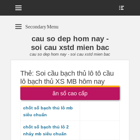
Menu
Show
Heade
Sideb
Conte
Secondary Menu
cau so dep hom nay -
soi cau xstd mien bac
cau so dep hom nay - soi cau xstd mien bac
Thẻ:
Soi cầu bạch thủ lô tô cầu
lô bạch thủ XS MB hôm nay
ăn số cao cấp
chốt số bạch thủ lô mb
siêu chuẩn
chốt số bạch thủ lô 2
nháy mb siêu chuẩn