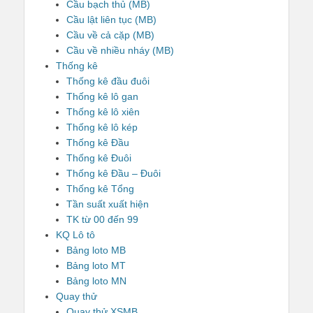
Cầu bạch thủ (MB)
Cầu lật liên tục (MB)
Cầu về cả cặp (MB)
Cầu về nhiều nháy (MB)
Thống kê
Thống kê đầu đuôi
Thống kê lô gan
Thống kê lô xiên
Thống kê lô kép
Thống kê Đầu
Thống kê Đuôi
Thống kê Đầu – Đuôi
Thống kê Tổng
Tần suất xuất hiện
TK từ 00 đến 99
KQ Lô tô
Bảng loto MB
Bảng loto MT
Bảng loto MN
Quay thử
Quay thử XSMB