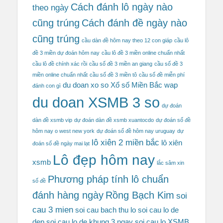
Cách đánh lô ngày nào
theo ngày
cũng trúng
Cách đánh đề ngày nào
cũng trúng
cầu dàn đề hôm nay theo 12 con giáp
cầu lô
đề 3 miền dự đoán hôm nay
cầu lô đề 3 miền online chuẩn nhất
cầu lô đề chính xác rồi
cầu số đề 3 miền an giang
cầu số đề 3
miền online chuẩn nhất
cầu số đề 3 miền tô
cầu số đề miễn phí
du doan xo so Xổ số Miền Bắc wap
đánh con gì
du doan XSMB 3 so
dự đoán
dàn đề xsmb vip
dự đoán dàn đề xsmb xuantocdo
dự đoán số đề
hôm nay o west new york
dự đoán số đề hôm nay uruguay
dự
lô xiên 2 miền bắc
lô xiên
đoán số đề ngày mai lạt
Lô đẹp hôm nay
xsmb
lắc sâm xin
Phương pháp tính lô chuẩn
số đề
đánh hàng ngày
Rồng Bạch Kim
soi
cau 3 mien
soi cau bach thu lo
soi cau lo de
dep
soi cau lo de khung 3 ngay
soi cau lo XSMB