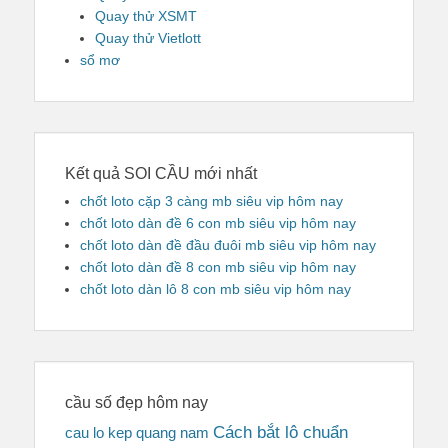
Quay thử XSMT
Quay thử Vietlott
sổ mơ
Kết quả SOI CẦU mới nhất
chốt loto cặp 3 càng mb siêu vip hôm nay
chốt loto dàn đề 6 con mb siêu vip hôm nay
chốt loto dàn đề đầu đuôi mb siêu vip hôm nay
chốt loto dàn đề 8 con mb siêu vip hôm nay
chốt loto dàn lô 8 con mb siêu vip hôm nay
cầu số đẹp hôm nay
Cách bắt lô chuẩn
cau lo kep quang nam