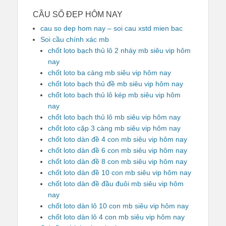
CẦU SỐ ĐẸP HÔM NAY
cau so dep hom nay – soi cau xstd mien bac
Soi cầu chính xác mb
chốt loto bạch thủ lô 2 nháy mb siêu vip hôm
nay
chốt loto ba càng mb siêu vip hôm nay
chốt loto bạch thủ đề mb siêu vip hôm nay
chốt loto bạch thủ lô kép mb siêu vip hôm
nay
chốt loto bạch thủ lô mb siêu vip hôm nay
chốt loto cặp 3 càng mb siêu vip hôm nay
chốt loto dàn đề 4 con mb siêu vip hôm nay
chốt loto dàn đề 6 con mb siêu vip hôm nay
chốt loto dàn đề 8 con mb siêu vip hôm nay
chốt loto dàn đề 10 con mb siêu vip hôm nay
chốt loto dàn đề đầu đuôi mb siêu vip hôm
nay
chốt loto dàn lô 10 con mb siêu vip hôm nay
chốt loto dàn lô 4 con mb siêu vip hôm nay