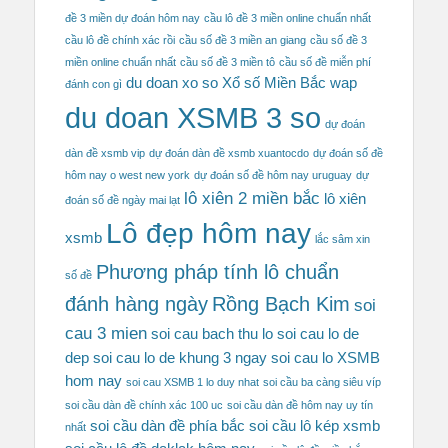
đề 3 miền dự đoán hôm nay
cầu lô đề 3 miền online chuẩn nhất
cầu lô đề chính xác rồi
cầu số đề 3 miền an giang
cầu số đề 3
miền online chuẩn nhất
cầu số đề 3 miền tô
cầu số đề miễn phí
du doan xo so Xổ số Miền Bắc wap
đánh con gì
du doan XSMB 3 so
dự đoán
dàn đề xsmb vip
dự đoán dàn đề xsmb xuantocdo
dự đoán số đề
hôm nay o west new york
dự đoán số đề hôm nay uruguay
dự
lô xiên 2 miền bắc
lô xiên
đoán số đề ngày mai lạt
Lô đẹp hôm nay
xsmb
lắc sâm xin
Phương pháp tính lô chuẩn
số đề
đánh hàng ngày
Rồng Bạch Kim
soi
cau 3 mien
soi cau bach thu lo
soi cau lo de
dep
soi cau lo de khung 3 ngay
soi cau lo XSMB
hom nay
soi cau XSMB 1 lo duy nhat
soi cầu ba càng siêu víp
soi cầu dàn đề chính xác 100 uc
soi cầu dàn đề hôm nay uy tín
soi cầu dàn đề phía bắc
soi cầu lô kép xsmb
nhất