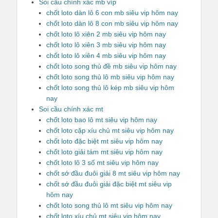
Soi cầu chính xác mb víp
chốt loto dàn lô 6 con mb siêu vip hôm nay
chốt loto dàn lô 8 con mb siêu vip hôm nay
chốt loto lô xiên 2 mb siêu vip hôm nay
chốt loto lô xiên 3 mb siêu vip hôm nay
chốt loto lô xiên 4 mb siêu vip hôm nay
chốt loto song thủ đề mb siêu vip hôm nay
chốt loto song thủ lô mb siêu vip hôm nay
chốt loto song thủ lô kép mb siêu vip hôm
nay
Soi cầu chính xác mt
chốt loto bao lô mt siêu vip hôm nay
chốt loto cặp xíu chủ mt siêu vip hôm nay
chốt loto đặc biệt mt siêu vip hôm nay
chốt loto giải tám mt siêu vip hôm nay
chốt loto lô 3 số mt siêu vip hôm nay
chốt sớ đầu đuôi giải 8 mt siêu vip hôm nay
chốt sớ đầu đuôi giải đặc biệt mt siêu vip
hôm nay
chốt loto song thủ lô mt siêu vip hôm nay
chốt loto xíu chủ mt siêu vip hôm nay