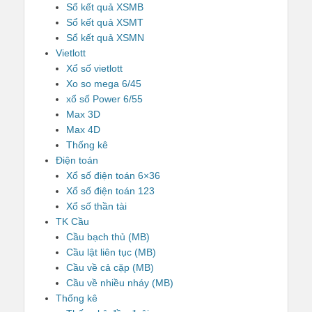
Sổ kết quả XSMB
Sổ kết quả XSMT
Sổ kết quả XSMN
Vietlott
Xổ số vietlott
Xo so mega 6/45
xổ số Power 6/55
Max 3D
Max 4D
Thống kê
Điện toán
Xổ số điện toán 6×36
Xổ số điện toán 123
Xổ số thần tài
TK Cầu
Cầu bạch thủ (MB)
Cầu lật liên tục (MB)
Cầu về cả cặp (MB)
Cầu về nhiều nháy (MB)
Thống kê