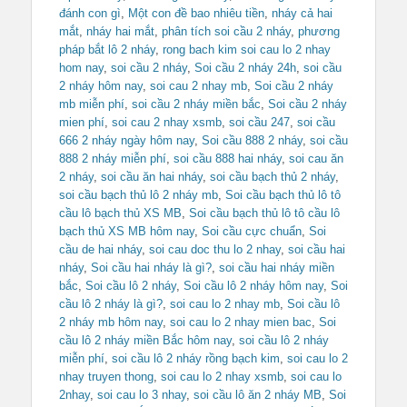
đánh con gì
,
Một con đề bao nhiêu tiền
,
nháy cả hai
mắt
,
nháy hai mắt
,
phân tích soi cầu 2 nháy
,
phương
pháp bắt lô 2 nháy
,
rong bach kim soi cau lo 2 nhay
hom nay
,
soi cầu 2 nháy
,
Soi cầu 2 nháy 24h
,
soi cầu
2 nháy hôm nay
,
soi cau 2 nhay mb
,
Soi cầu 2 nháy
mb miễn phí
,
soi cầu 2 nháy miền bắc
,
Soi cầu 2 nháy
mien phí
,
soi cau 2 nhay xsmb
,
soi cầu 247
,
soi cầu
666 2 nháy ngày hôm nay
,
Soi cầu 888 2 nháy
,
soi cầu
888 2 nháy miễn phí
,
soi cầu 888 hai nháy
,
soi cau ăn
2 nháy
,
soi cầu ăn hai nháy
,
soi cầu bạch thủ 2 nháy
,
soi cầu bạch thủ lô 2 nháy mb
,
Soi cầu bạch thủ lô tô
cầu lô bạch thủ XS MB
,
Soi cầu bạch thủ lô tô cầu lô
bạch thủ XS MB hôm nay
,
Soi cầu cực chuẩn
,
Soi
cầu de hai nháy
,
soi cau doc thu lo 2 nhay
,
soi cầu hai
nháy
,
Soi cầu hai nháy là gì?
,
soi cầu hai nháy miền
bắc
,
Soi cầu lô 2 nháy
,
Soi cầu lô 2 nháy hôm nay
,
Soi
cầu lô 2 nháy là gì?
,
soi cau lo 2 nhay mb
,
Soi cầu lô
2 nháy mb hôm nay
,
soi cau lo 2 nhay mien bac
,
Soi
cầu lô 2 nháy miền Bắc hôm nay
,
soi cầu lô 2 nháy
miễn phí
,
soi cầu lô 2 nháy rồng bạch kim
,
soi cau lo 2
nhay truyen thong
,
soi cau lo 2 nhay xsmb
,
soi cau lo
2nhay
,
soi cau lo 3 nhay
,
soi cầu lô ăn 2 nháy MB
,
Soi