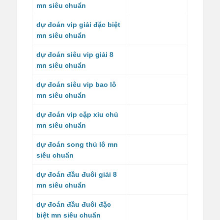
mn siêu chuẩn
dự đoán vip giải đặc biệt
mn siêu chuẩn
dự đoán siêu vip giải 8
mn siêu chuẩn
dự đoán siêu vip bao lô
mn siêu chuẩn
dự đoán vip cặp xỉu chủ
mn siêu chuẩn
dự đoán song thủ lô mn
siêu chuẩn
dự đoán đầu đuôi giải 8
mn siêu chuẩn
dự đoán đầu đuôi đặc
biệt mn siêu chuẩn