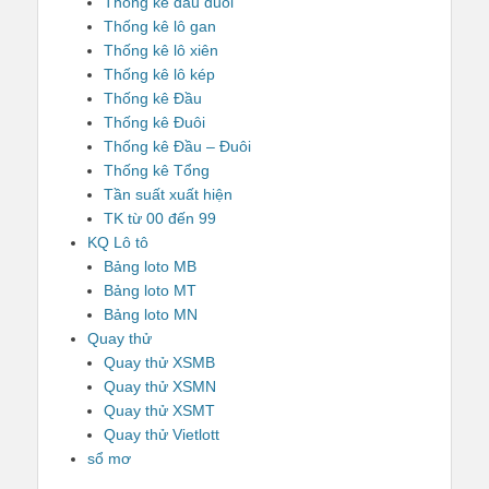
Thống kê đầu đuôi
Thống kê lô gan
Thống kê lô xiên
Thống kê lô kép
Thống kê Đầu
Thống kê Đuôi
Thống kê Đầu – Đuôi
Thống kê Tổng
Tần suất xuất hiện
TK từ 00 đến 99
KQ Lô tô
Bảng loto MB
Bảng loto MT
Bảng loto MN
Quay thử
Quay thử XSMB
Quay thử XSMN
Quay thử XSMT
Quay thử Vietlott
sổ mơ