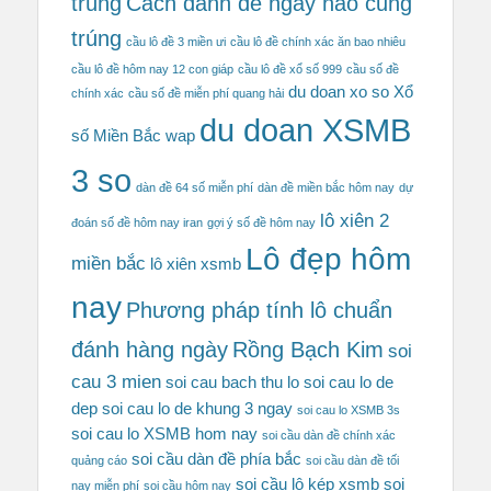
trúng
Cách đánh đề ngày nào cũng
trúng
cầu lô đề 3 miền ưi
cầu lô đề chính xác ăn bao nhiêu
cầu lô đề hôm nay 12 con giáp
cầu lô đề xổ số 999
cầu số đề
du doan xo so Xổ
chính xác
cầu số đề miễn phí quang hải
du doan XSMB
số Miền Bắc wap
3 so
dàn đề 64 số miễn phí
dàn đề miền bắc hôm nay
dự
lô xiên 2
đoán số đề hôm nay iran
gợi ý số đề hôm nay
Lô đẹp hôm
miền bắc
lô xiên xsmb
nay
Phương pháp tính lô chuẩn
đánh hàng ngày
Rồng Bạch Kim
soi
cau 3 mien
soi cau bach thu lo
soi cau lo de
dep
soi cau lo de khung 3 ngay
soi cau lo XSMB 3s
soi cau lo XSMB hom nay
soi cầu dàn đề chính xác
soi cầu dàn đề phía bắc
quảng cáo
soi cầu dàn đề tối
soi cầu lô kép xsmb
soi
nay miễn phí
soi cầu hôm nay