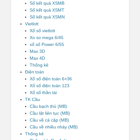
Sổ kết quả XSMB
Sổ kết quả XSMT
Sổ kết quả XSMN
Vietlott
Xổ số vietlott
Xo so mega 6/45
xổ số Power 6/55
Max 3D
Max 4D
Thống kê
Điện toán
Xổ số điện toán 6×36
Xổ số điện toán 123
Xổ số thần tài
TK Cầu
Cầu bạch thủ (MB)
Cầu lật liên tục (MB)
Cầu về cả cặp (MB)
Cầu về nhiều nháy (MB)
Thống kê