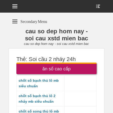
Menu
Show
Heade
Sideb
Conte
Secondary Menu
cau so dep hom nay -
soi cau xstd mien bac
cau so dep hom nay - soi cau xstd mien bac
Thẻ:
Soi cầu 2 nháy 24h
ăn số cao cấp
chốt số bạch thủ lô mb
siêu chuẩn
chốt số bạch thủ lô 2
nháy mb siêu chuẩn
chốt số song thủ lô mb