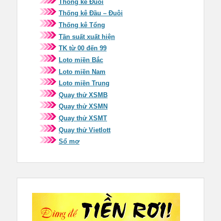
Thống kê Đuôi
Thống kê Đầu – Đuôi
Thống kê Tổng
Tần suất xuất hiện
TK từ 00 đến 99
Loto miền Bắc
Loto miền Nam
Loto miền Trung
Quay thử XSMB
Quay thử XSMN
Quay thử XSMT
Quay thử Vietlott
Sổ mơ