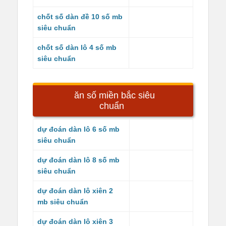
chốt số dàn đề 10 số mb
siêu chuẩn
chốt số dàn lô 4 số mb
siêu chuẩn
ăn số miền bắc siêu
chuẩn
dự đoán dàn lô 6 số mb
siêu chuẩn
dự đoán dàn lô 8 số mb
siêu chuẩn
dự đoán dàn lô xiên 2
mb siêu chuẩn
dự đoán dàn lô xiên 3