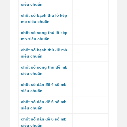
siêu chuẩn
chốt số bạch thủ lô kép
mb siêu chuẩn
chốt số song thủ lô kép
mb siêu chuẩn
chốt số bạch thủ đề mb
siêu chuẩn
chốt số song thủ đề mb
siêu chuẩn
chốt số dàn đề 4 số mb
siêu chuẩn
chốt số dàn đề 6 số mb
siêu chuẩn
chốt số dàn đề 8 số mb
siêu chuẩn