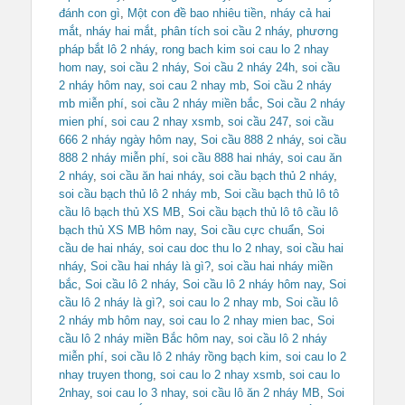
đánh con gì
,
Một con đề bao nhiêu tiền
,
nháy cả hai
mắt
,
nháy hai mắt
,
phân tích soi cầu 2 nháy
,
phương
pháp bắt lô 2 nháy
,
rong bach kim soi cau lo 2 nhay
hom nay
,
soi cầu 2 nháy
,
Soi cầu 2 nháy 24h
,
soi cầu
2 nháy hôm nay
,
soi cau 2 nhay mb
,
Soi cầu 2 nháy
mb miễn phí
,
soi cầu 2 nháy miền bắc
,
Soi cầu 2 nháy
mien phí
,
soi cau 2 nhay xsmb
,
soi cầu 247
,
soi cầu
666 2 nháy ngày hôm nay
,
Soi cầu 888 2 nháy
,
soi cầu
888 2 nháy miễn phí
,
soi cầu 888 hai nháy
,
soi cau ăn
2 nháy
,
soi cầu ăn hai nháy
,
soi cầu bạch thủ 2 nháy
,
soi cầu bạch thủ lô 2 nháy mb
,
Soi cầu bạch thủ lô tô
cầu lô bạch thủ XS MB
,
Soi cầu bạch thủ lô tô cầu lô
bạch thủ XS MB hôm nay
,
Soi cầu cực chuẩn
,
Soi
cầu de hai nháy
,
soi cau doc thu lo 2 nhay
,
soi cầu hai
nháy
,
Soi cầu hai nháy là gì?
,
soi cầu hai nháy miền
bắc
,
Soi cầu lô 2 nháy
,
Soi cầu lô 2 nháy hôm nay
,
Soi
cầu lô 2 nháy là gì?
,
soi cau lo 2 nhay mb
,
Soi cầu lô
2 nháy mb hôm nay
,
soi cau lo 2 nhay mien bac
,
Soi
cầu lô 2 nháy miền Bắc hôm nay
,
soi cầu lô 2 nháy
miễn phí
,
soi cầu lô 2 nháy rồng bạch kim
,
soi cau lo 2
nhay truyen thong
,
soi cau lo 2 nhay xsmb
,
soi cau lo
2nhay
,
soi cau lo 3 nhay
,
soi cầu lô ăn 2 nháy MB
,
Soi